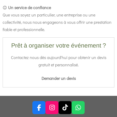
😊
Un service de confiance
Que vous soyez un particulier, une entreprise ou une
collectivité, nous nous engageons à vous offrir une prestation
fiable et professionnelle.
Prêt à organiser votre événement ?
Contactez nous dès aujourd'hui pour obtenir un devis
gratuit et personnalisé.
Demander un devis
F
I
T
W
a
n
i
h